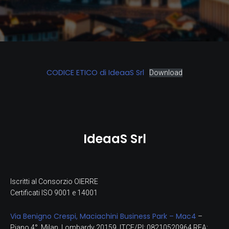
CODICE ETICO di IdeaaS Srl
Download
IdeaaS Srl
Iscritti al Consorzio OIERRE
Certificati ISO 9001 e 14001
Via Benigno Crespi, Maciachini Business Park – Mac4
–
Piano 4°, Milan, Lombardy 20159, ITCF/PI: 08210520964 REA: