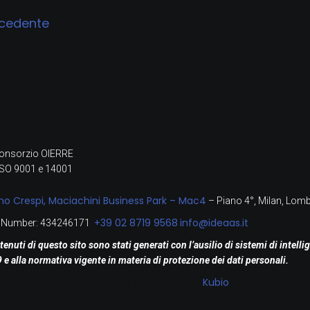
ecedente
l Consorzio OIERRE
i ISO 9001 e 14001
no Crespi, Maciachini Business Park – Mac4
– Piano 4°, Milan, Lom
+39 02 8719 9568
info@ideaas.it
® Number: 434246171
enuti di questo sito sono stati generati con l’ausilio di sistemi di intell
e alla normativa vigente in materia di protezione dei dati personali.
Kubio
aaS Srl. Created for free using WordPress and