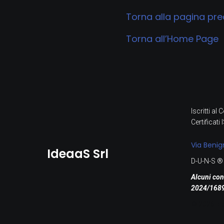
Torna alla pagina pr
Torna all’Home Page
Iscritti a
Certificat
Via Benig
IdeaaS Srl
D-U-N-S 
Alcuni cont
2024/1689 
© 2026 Ide