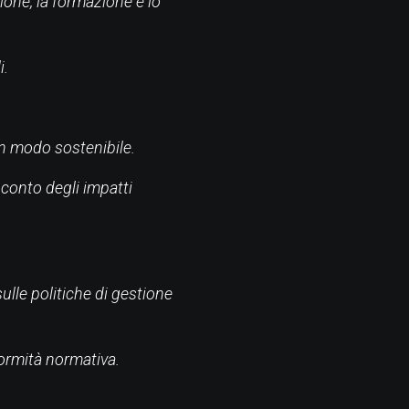
sione, la formazione e lo
i.
 in modo sostenibile.
 conto degli impatti
sulle politiche di gestione
nformità normativa.