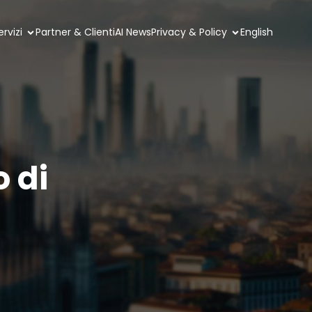
rvizi
Partner & Clienti
AI News
Privacy & Policy
English
o di