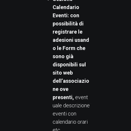
Calendario
Eventi:
con
possibilità di
registrare le
adesioni
usand
o le Form che
sono già
disponibili sul
sito web
dell’associazio
ne ove
presenti,
event
uale descrizione
eventi con
calendario orari
etc.